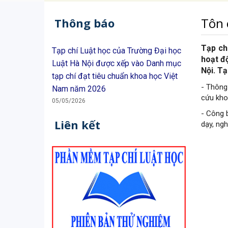
Bạn
Tôn 
Thông báo
đang
ở
Tạp ch
Tạp chí Luật học của Trường Đại học
đây
hoạt đ
Luật Hà Nội được xếp vào Danh mục
Nội. Tạ
tạp chí đạt tiêu chuẩn khoa học Việt
- Thông
Nam năm 2026
cứu kho
05/05/2026
- Công 
Liên kết
dạy, ngh