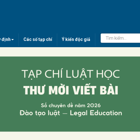
 định
Các số tạp chí
Ý kiến độc giả